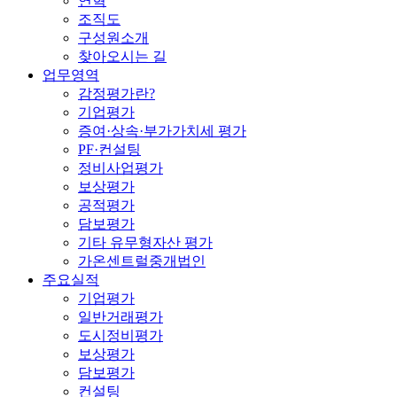
연혁
조직도
구성원소개
찾아오시는 길
업무영역
감정평가란?
기업평가
증여·상속·부가가치세 평가
PF·컨설팅
정비사업평가
보상평가
공적평가
담보평가
기타 유무형자산 평가
가온센트럴중개법인
주요실적
기업평가
일반거래평가
도시정비평가
보상평가
담보평가
컨설팅