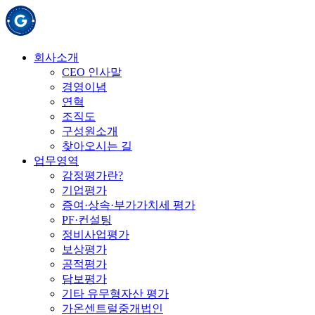
회사소개
CEO 인사말
경영이념
연혁
조직도
구성원소개
찾아오시는 길
업무영역
감정평가란?
기업평가
증여·상속·부가가치세 평가
PF·컨설팅
정비사업평가
보상평가
공적평가
담보평가
기타 유무형자산 평가
가온센트럴중개법인