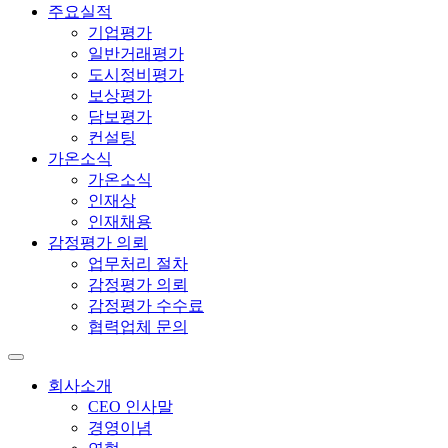
주요실적
기업평가
일반거래평가
도시정비평가
보상평가
담보평가
컨설팅
가온소식
가온소식
인재상
인재채용
감정평가 의뢰
업무처리 절차
감정평가 의뢰
감정평가 수수료
협력업체 문의
회사소개
CEO 인사말
경영이념