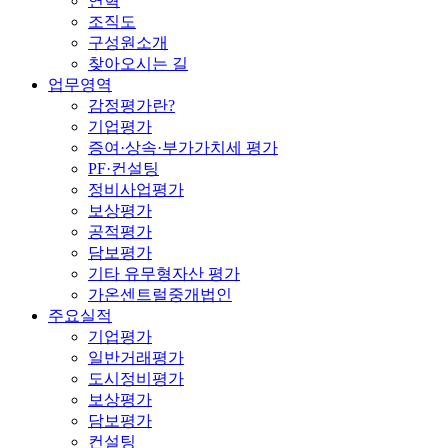
연혁
조직도
구성원소개
찾아오시는 길
업무영역
감정평가란?
기업평가
증여·상속·부가가치세 평가
PF·컨설팅
정비사업평가
보상평가
공적평가
담보평가
기타 유무형자산 평가
가온센트럴중개법인
주요실적
기업평가
일반거래평가
도시정비평가
보상평가
담보평가
컨설팅