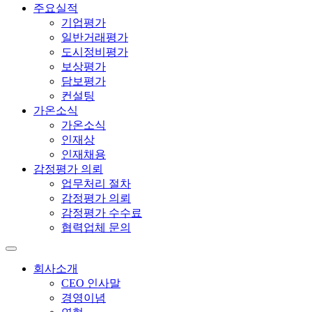
주요실적
기업평가
일반거래평가
도시정비평가
보상평가
담보평가
컨설팅
가온소식
가온소식
인재상
인재채용
감정평가 의뢰
업무처리 절차
감정평가 의뢰
감정평가 수수료
협력업체 문의
회사소개
CEO 인사말
경영이념