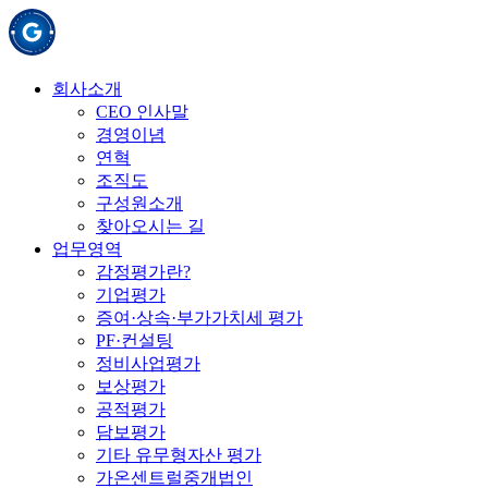
회사소개
CEO 인사말
경영이념
연혁
조직도
구성원소개
찾아오시는 길
업무영역
감정평가란?
기업평가
증여·상속·부가가치세 평가
PF·컨설팅
정비사업평가
보상평가
공적평가
담보평가
기타 유무형자산 평가
가온센트럴중개법인