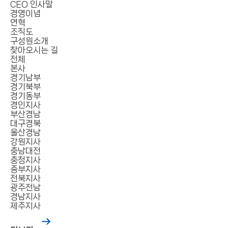
CEO 인사말
경영이념
연혁
조직도
구성원소개
찾아오시는 길
전체
본사
경기남부
경기북부
경기동부
경인지사
부산경남
대구경북
울산경남
강원지사
충남대전
충청지사
중부지사
전북지사
광주전남
경남지사
제주지사