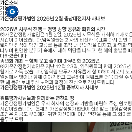
가온소식
가온소식
가온소식
가온감정평가법인 2026년 2월 충남대전지사 사내보
2026년 시무식 진행 – 경영 방향 공유와 화합의 시간
㈜가온감정평가법인은 1월 2일, 2026년 시무식을 개최하며 새로운
시간이 이어졌습니다.임직원들은 회사의 비전과 목표를 다시 한번 되
짧지만 진심이 담긴 교류를 통해 조직 내 유대감을 다지고, 화합과 
나누며 편안한 분위기 속에서 새해 덕담을 나누고, 한 해의 출발을
다하겠습니다.
송년회 개최 – 함께 웃고 즐기며 마무리한 2025년
㈜가온감정평가법인은 지난 12월 23일, 임직원들과 함께 2025
활기로 가득 찼습니다. 임직원 모두가 자유롭게 참여하며 서로의 노
일상에서 벗어나 함께 이야기하고 교류하며 팀워크를 더욱 다질 수 
한 해 동안 보내주신 노력과 열정에 진심으로 감사드립니다.
가온감정평가법인 2025년 12월 중부지사 사내보
원로평가사님들과 함께하는 연찬의 장
가온감정평가법인은 우리 회사의 성장과 기반을 마련해 주신 원로평
시간이었습니다. 현재의 가온감정평가법인이 신뢰받는 대형감정평가법
조언은 지금도 우리에게 귀한 자산이며, 이번 연찬을 통해 그 의미를
총무부 드림